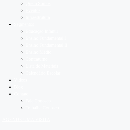
Quem Somos
Eventos
Infraestrutura
Segmentos
Educação Infantil
Ensino Fundamental I
Ensino Fundamental II
Ensino Médio
Contraturno
Lista de Materiais
Calendário Escolar
Vídeos
Blog
Contato
Fale Conosco
Trabalhe Conosco
AGENDE UMA VISITA