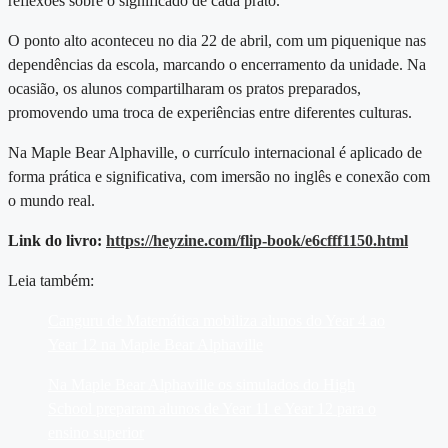
reflexões sobre o significado de cada prato.
O ponto alto aconteceu no dia 22 de abril, com um piquenique nas
dependências da escola, marcando o encerramento da unidade. Na
ocasião, os alunos compartilharam os pratos preparados,
promovendo uma troca de experiências entre diferentes culturas.
Na Maple Bear Alphaville, o currículo internacional é aplicado de
forma prática e significativa, com imersão no inglês e conexão com
o mundo real.
Link do livro:
https://heyzine.com/flip-book/e6cfff1150.html
Leia também:
Canguru de Matemática mobiliza alunos do Year 4 ao
Year 12 na Maple Bear Alphaville
Na Maple Bear Alphaville os simulados do High
School preparam alunos de Year 11 e Year 12 para o
ensino superior