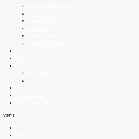
Ensino Fundamental I
Ensino Fundamental II
Ensino Médio
Contraturno
Lista de Materiais
Calendário Escolar
Vídeos
Blog
Contato
Fale conosco
Trabalhe Conosco
Biblioteca
Área do Aluno
Agende uma visita
Menu
Início
A Escola