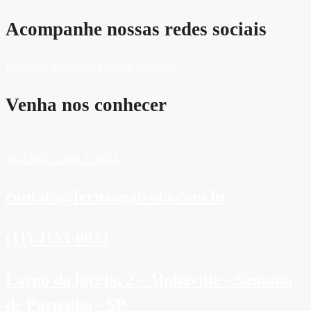
Acompanhe nossas redes sociais
Facebook
Instagram
Youtube
Linkedin
Venha nos conhecer
AGENDE UMA VISITA
contato@fernaogaivota.com.br
(11) 4153-0033
Largo da igreja, 2 - Alphaville - Santana
de Parnaíba - SP