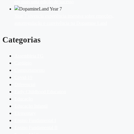
em mais uma edição de sucesso
Year 7 vivencia experiência imersiva sobre emoções,
autorregulação e convivência na Dopamine Land
Categorias
Assembleia FG
Cardápio
Comportamento
Covid-19
Diferencial
Early Childhood Education
Educação
Educação Infantil
Elementary
Ensino Fundamental I
Ensino Fundamental II