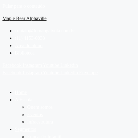
Pular para o conteúdo
Maple Bear Alphaville
contato@fernaogaivota.com.br
(11) 4153-0033
Área do aluno
Biblioteca
Facebook
Instagram
Youtube
Linkedin
Facebook
Instagram
Youtube
Linkedin
Envelope
Home
A Escola
Quem somos
Eventos
Infraestrutura
Segmentos
Educação Infantil