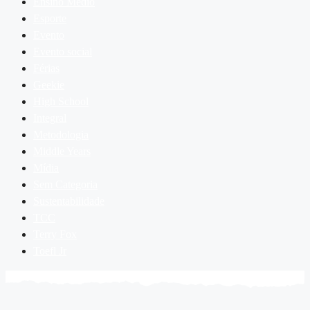
Ensino Médio
Esporte
Evento
Evento social
Férias
Geekie
High School
Integral
Metodologia
Middle Years
Mídia
Sem Categoria
Sustentabilidade
TCC
Terry Fox
Toefl Jr