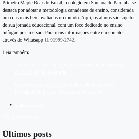
Primeira Maple Bear do Brasil, o colégio em Santana de Parnaíba se
destaca por adotar a metodologia canadense de ensino, considerada
uma das mais bem avaliadas no mundo. Aqui, os alunos são sujeitos
de sua jornada educacional, com um foco dedicado no ensino
bilíngue por imersão. Para mais informações entre em contato
através do Whatsapp
11 91999-2742
.
Leia também:
Alunos do Year 1 exploraram a diversidade de moradias
na disciplina de Geografia
Conhecer, aprender e compartilhar: alunos do Year 1
participam do projeto “Escola em uma caixa”
maio 12, 2026
Voltar para o blog
Últimos posts