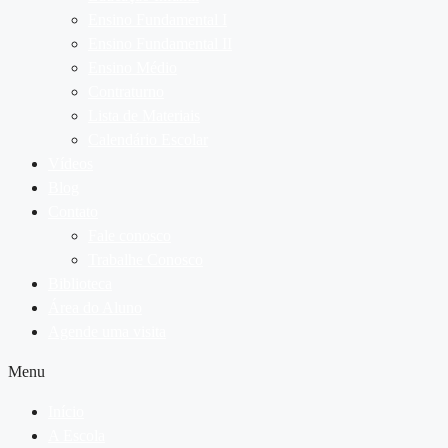
Ensino Fundamental I
Ensino Fundamental II
Ensino Médio
Contraturno
Lista de Materiais
Calendário Escolar
Vídeos
Blog
Contato
Fale conosco
Trabalhe Conosco
Biblioteca
Área do Aluno
Agende uma visita
Menu
Início
A Escola