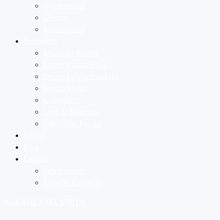
Quem Somos
Eventos
Infraestrutura
Segmentos
Educação Infantil
Ensino Fundamental I
Ensino Fundamental II
Ensino Médio
Contraturno
Lista de Materiais
Calendário Escolar
Vídeos
Blog
Contato
Fale Conosco
Trabalhe Conosco
AGENDE UMA VISITA