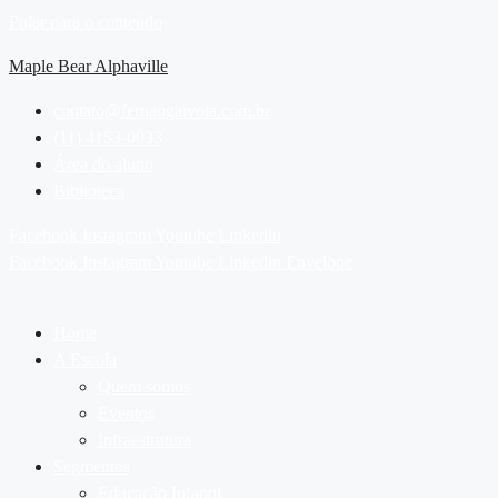
Pular para o conteúdo
Maple Bear Alphaville
contato@fernaogaivota.com.br
(11) 4153-0033
Área do aluno
Biblioteca
Facebook
Instagram
Youtube
Linkedin
Facebook
Instagram
Youtube
Linkedin
Envelope
Home
A Escola
Quem somos
Eventos
Infraestrutura
Segmentos
Educação Infantil