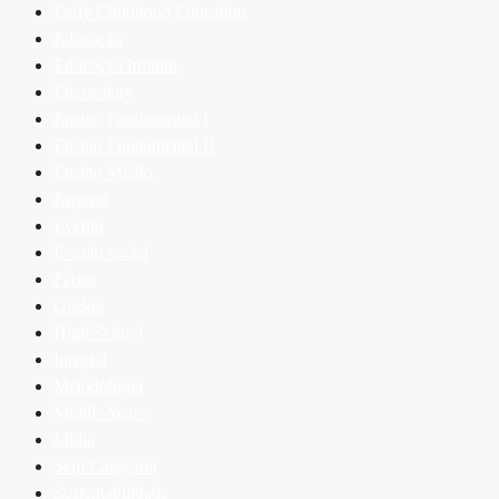
Early Childhood Education
Educação
Educação Infantil
Elementary
Ensino Fundamental I
Ensino Fundamental II
Ensino Médio
Esporte
Evento
Evento social
Férias
Geekie
High School
Integral
Metodologia
Middle Years
Mídia
Sem Categoria
Sustentabilidade