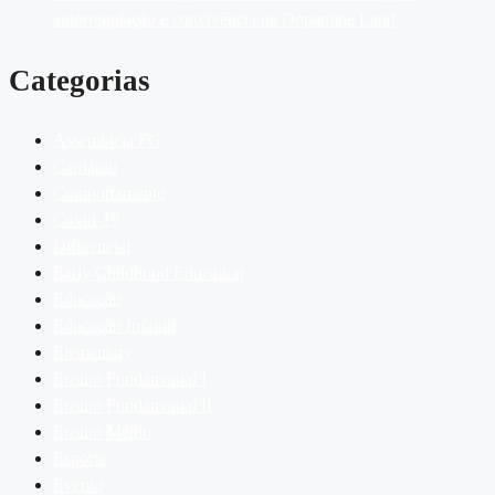
autorregulação e convivência na Dopamine Land
Categorias
Assembleia FG
Cardápio
Comportamento
Covid-19
Diferencial
Early Childhood Education
Educação
Educação Infantil
Elementary
Ensino Fundamental I
Ensino Fundamental II
Ensino Médio
Esporte
Evento