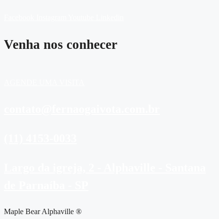
Facebook
Instagram
Youtube
Linkedin
Venha nos conhecer
AGENDE UMA VISITA
contato@fernaogaivota.com.br
(11) 4153-0033
Largo da igreja, 2 - Alphaville - Santana
de Parnaíba - SP
Maple Bear Alphaville ®