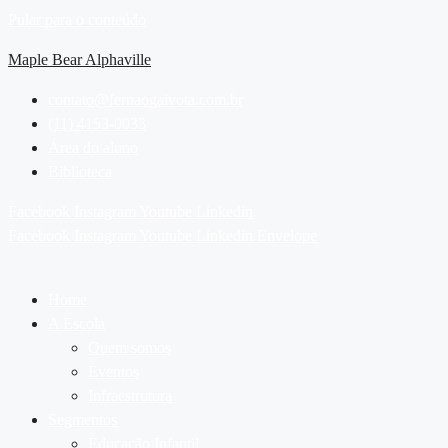
Pular para o conteúdo
Maple Bear Alphaville
contato@fernaogaivota.com.br
(11) 4153-0033
Área do aluno
Biblioteca
Facebook
Instagram
Youtube
Linkedin
Facebook
Instagram
Youtube
Linkedin
Envelope
Home
A Escola
Quem somos
Eventos
Infraestrutura
Segmentos
Educação Infantil