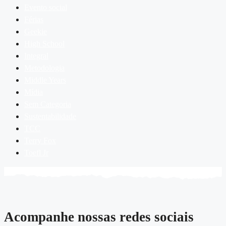
Evento social
Férias
Geekie
High School
Integral
Metodologia
Middle Years
Mídia
Sem Categoria
Sustentabilidade
TCC
Terry Fox
Toefl Jr
Acompanhe nossas redes sociais