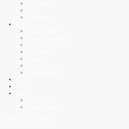
Quem Somos
Eventos
Infraestrutura
Segmentos
Educação Infantil
Ensino Fundamental I
Ensino Fundamental II
Ensino Médio
Contraturno
Lista de Materiais
Calendário Escolar
Vídeos
Blog
Contato
Fale Conosco
Trabalhe Conosco
AGENDE UMA VISITA