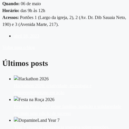
Quando:
06 de maio
Horário:
das 9h às 12h
Acessos:
Portões 1 (Largo da igreja, 2), 2 (Av. Dr. Dib Sauaia Neto,
190) e 3 (Avenida Marte, 217).
abril 18, 2023
Voltar para o blog
Últimos posts
Hackathon 2026: criatividade, tecnologia e
empreendedorismo em ação
Festa na Roça 2026 reúne famílias, tradição e solidariedade
em mais uma edição de sucesso
Year 7 vivencia experiência imersiva sobre emoções,