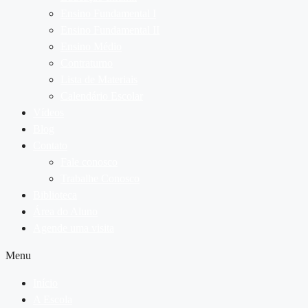
Ensino Fundamental I
Ensino Fundamental II
Ensino Médio
Contraturno
Lista de Materiais
Calendário Escolar
Vídeos
Blog
Contato
Fale conosco
Trabalhe Conosco
Biblioteca
Área do Aluno
Agende uma visita
Menu
Início
A Escola