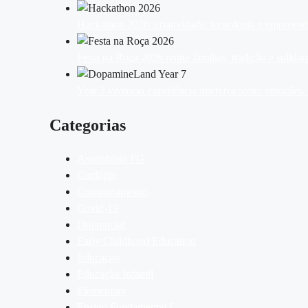
Hackathon 2026: criatividade, tecnologia e empreen
Festa na Roça 2026 reúne famílias, tradição e solid
Year 7 vivencia experiência imersiva sobre emoções
Categorias
Assembleia FG
Cardápio
Comportamento
Covid-19
Diferencial
Early Childhood Education
Educação
Educação Infantil
Elementary
Ensino Fundamental I