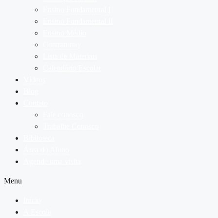
Ensino Fundamental I
Ensino Fundamental II
Ensino Médio
Contraturno
Lista de Materiais
Calendário Escolar
Vídeos
Blog
Contato
Fale conosco
Trabalhe Conosco
Biblioteca
Área do Aluno
Agende uma visita
Menu
Início
A Escola