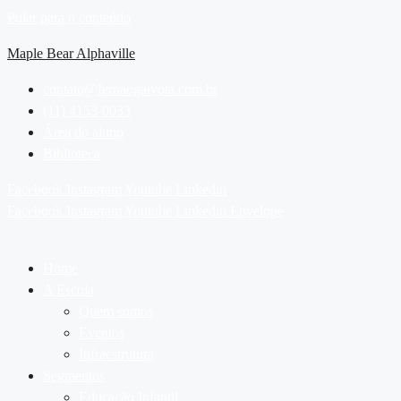
Pular para o conteúdo
Maple Bear Alphaville
contato@fernaogaivota.com.br
(11) 4153-0033
Área do aluno
Biblioteca
Facebook
Instagram
Youtube
Linkedin
Facebook
Instagram
Youtube
Linkedin
Envelope
Home
A Escola
Quem somos
Eventos
Infraestrutura
Segmentos
Educação Infantil