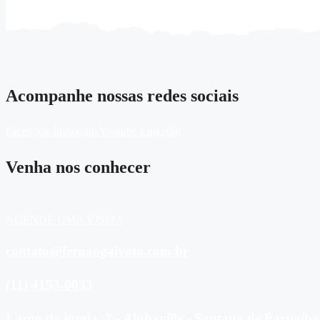
Acompanhe nossas redes sociais
Facebook
Instagram
Youtube
Linkedin
Venha nos conhecer
AGENDE UMA VISITA
contato@fernaogaivota.com.br
(11) 4153-0033
Largo da igreja, 2 - Alphaville - Santana de Parnaíba