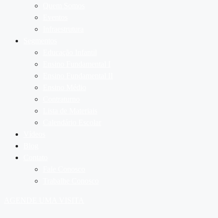
Quem Somos
Eventos
Infraestrutura
Segmentos
Educação Infantil
Ensino Fundamental I
Ensino Fundamental II
Ensino Médio
Contraturno
Lista de Materiais
Calendário Escolar
Vídeos
Blog
Contato
Fale Conosco
Trabalhe Conosco
AGENDE UMA VISITA