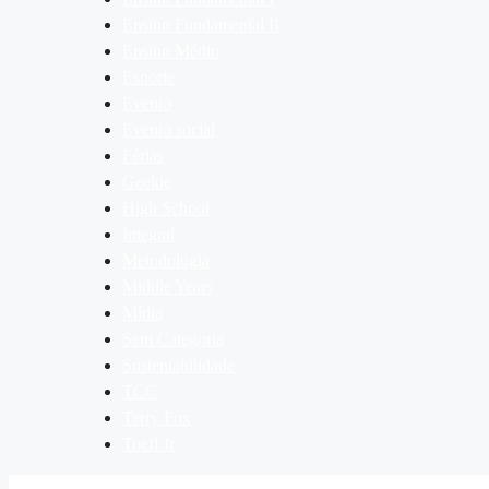
Ensino Fundamental II
Ensino Médio
Esporte
Evento
Evento social
Férias
Geekie
High School
Integral
Metodologia
Middle Years
Mídia
Sem Categoria
Sustentabilidade
TCC
Terry Fox
Toefl Jr