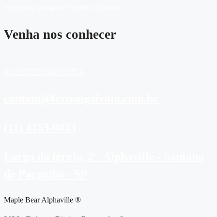
Facebook
Instagram
Youtube
Linkedin
Venha nos conhecer
AGENDE UMA VISITA
contato@fernaogaivota.com.br
(11) 4153-0033
Largo da igreja, 2 - Alphaville - Santana
de Parnaíba - SP
Maple Bear Alphaville ®