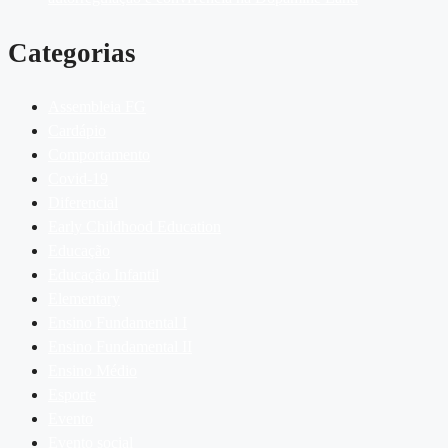
Categorias
Assembleia FG
Cardápio
Comportamento
Covid-19
Diferencial
Early Childhood Education
Educação
Educação Infantil
Elementary
Ensino Fundamental I
Ensino Fundamental II
Ensino Médio
Esporte
Evento
Evento social