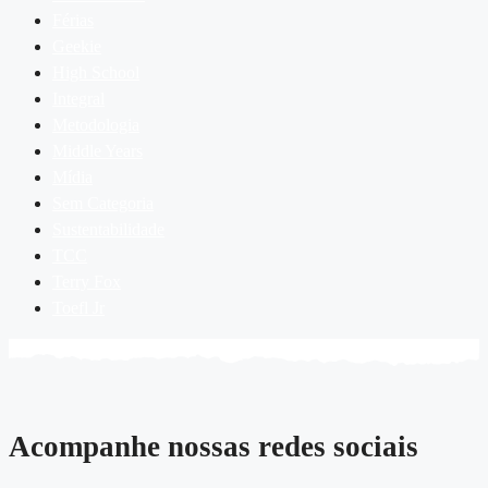
Férias
Geekie
High School
Integral
Metodologia
Middle Years
Mídia
Sem Categoria
Sustentabilidade
TCC
Terry Fox
Toefl Jr
Acompanhe nossas redes sociais