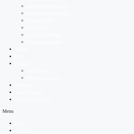
Ensino Fundamental I
Ensino Fundamental II
Ensino Médio
Contraturno
Lista de Materiais
Calendário Escolar
Vídeos
Blog
Contato
Fale conosco
Trabalhe Conosco
Biblioteca
Área do Aluno
Agende uma visita
Menu
Início
A Escola