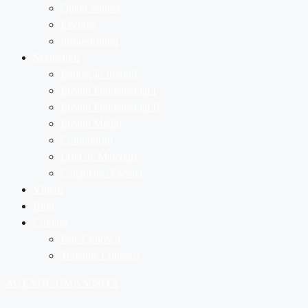
Quem Somos
Eventos
Infraestrutura
Segmentos
Educação Infantil
Ensino Fundamental I
Ensino Fundamental II
Ensino Médio
Contraturno
Lista de Materiais
Calendário Escolar
Vídeos
Blog
Contato
Fale Conosco
Trabalhe Conosco
AGENDE UMA VISITA