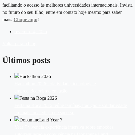
facilitando o acesso às melhores universidades internacionais. Invista
no futuro do seu filho, entre em contato hoje mesmo para saber
mais.
Clique aqui
!
fevereiro 4, 2025
Voltar para o blog
Últimos posts
Hackathon 2026: criatividade, tecnologia e
empreendedorismo em ação
Festa na Roça 2026 reúne famílias, tradição e solidariedade
em mais uma edição de sucesso
Year 7 vivencia experiência imersiva sobre emoções,
autorregulação e convivência na Dopamine Land