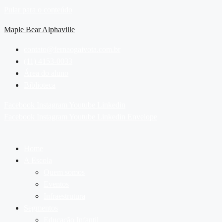
Pular para o conteúdo
Maple Bear Alphaville
contato@fernaogaivota.com.br
(11) 4153-0033
Área do aluno
Biblioteca
Facebook
Instagram
Youtube
Linkedin
Facebook
Instagram
Youtube
Linkedin
Envelope
Home
A Escola
Quem somos
Eventos
Infraestrutura
Segmentos
Educação Infantil