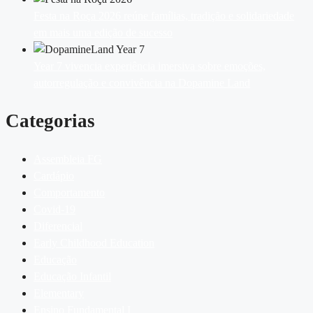
Festa na Roça 2026 reúne famílias, tradição e solidariedade
em mais uma edição de sucesso
Year 7 vivencia experiência imersiva sobre emoções,
autorregulação e convivência na Dopamine Land
Categorias
Assembleia FG
Cardápio
Comportamento
Covid-19
Diferencial
Early Childhood Education
Educação
Educação Infantil
Elementary
Ensino Fundamental I