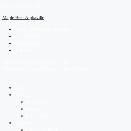
Pular para o conteúdo
Maple Bear Alphaville
contato@fernaogaivota.com.br
(11) 4153-0033
Área do aluno
Biblioteca
Facebook
Instagram
Youtube
Linkedin
Facebook
Instagram
Youtube
Linkedin
Envelope
Home
A Escola
Quem somos
Eventos
Infraestrutura
Segmentos
Educação Infantil