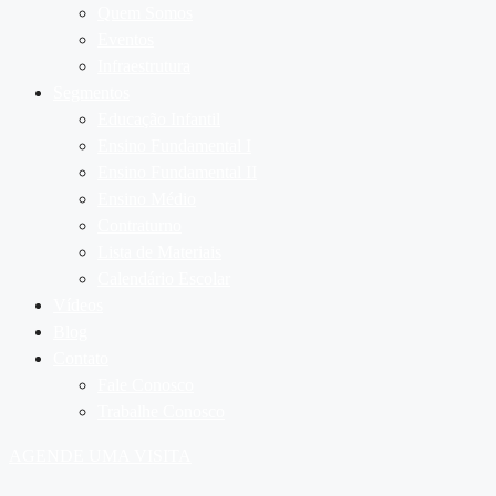
Quem Somos
Eventos
Infraestrutura
Segmentos
Educação Infantil
Ensino Fundamental I
Ensino Fundamental II
Ensino Médio
Contraturno
Lista de Materiais
Calendário Escolar
Vídeos
Blog
Contato
Fale Conosco
Trabalhe Conosco
AGENDE UMA VISITA