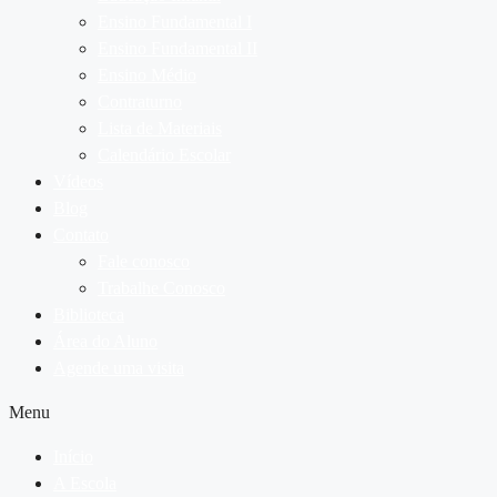
Ensino Fundamental I
Ensino Fundamental II
Ensino Médio
Contraturno
Lista de Materiais
Calendário Escolar
Vídeos
Blog
Contato
Fale conosco
Trabalhe Conosco
Biblioteca
Área do Aluno
Agende uma visita
Menu
Início
A Escola