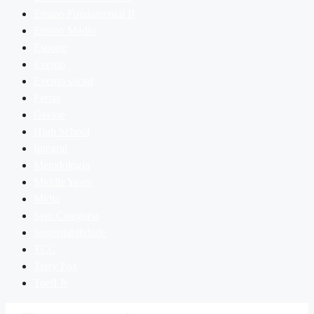
Ensino Fundamental II
Ensino Médio
Esporte
Evento
Evento social
Férias
Geekie
High School
Integral
Metodologia
Middle Years
Mídia
Sem Categoria
Sustentabilidade
TCC
Terry Fox
Toefl Jr