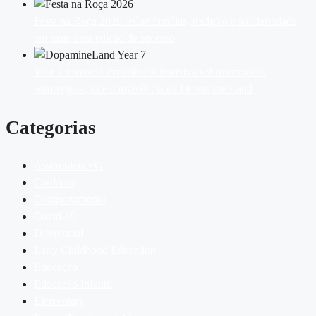
Festa na Roça 2026 reúne famílias, tradição e solidariedade
em mais uma edição de sucesso
Year 7 vivencia experiência imersiva sobre emoções,
autorregulação e convivência na Dopamine Land
Categorias
Assembleia FG
Cardápio
Comportamento
Covid-19
Diferencial
Early Childhood Education
Educação
Educação Infantil
Elementary