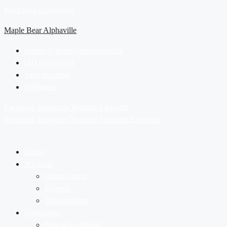
Pular para o conteúdo
Maple Bear Alphaville
contato@fernaogaivota.com.br
(11) 4153-0033
Área do aluno
Biblioteca
Facebook
Instagram
Youtube
Linkedin
Facebook
Instagram
Youtube
Linkedin
Envelope
Home
A Escola
Quem somos
Eventos
Infraestrutura
Segmentos
Educação Infantil