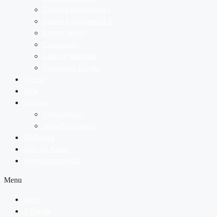
Ensino Fundamental I
Ensino Fundamental II
Ensino Médio
Contraturno
Lista de Materiais
Calendário Escolar
Vídeos
Blog
Contato
Fale conosco
Trabalhe Conosco
Biblioteca
Área do Aluno
Agende uma visita
Menu
Início
A Escola