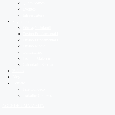
Quem Somos
Eventos
Infraestrutura
Segmentos
Educação Infantil
Ensino Fundamental I
Ensino Fundamental II
Ensino Médio
Contraturno
Lista de Materiais
Calendário Escolar
Vídeos
Blog
Contato
Fale Conosco
Trabalhe Conosco
AGENDE UMA VISITA