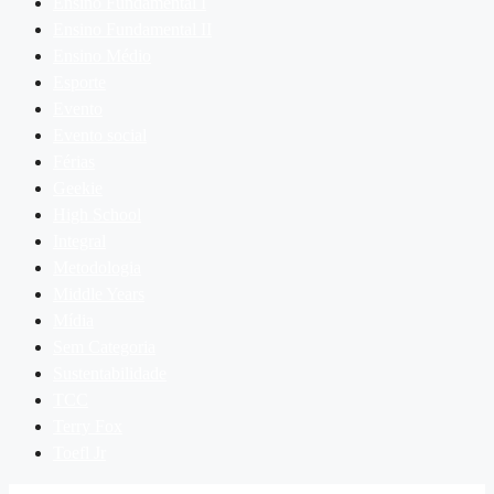
Ensino Fundamental I
Ensino Fundamental II
Ensino Médio
Esporte
Evento
Evento social
Férias
Geekie
High School
Integral
Metodologia
Middle Years
Mídia
Sem Categoria
Sustentabilidade
TCC
Terry Fox
Toefl Jr