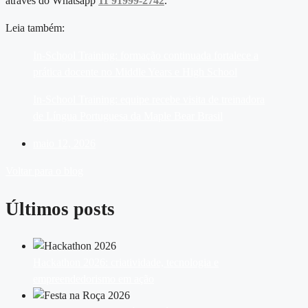
através do Whatsapp
11 91999-2742
.
Leia também:
In-School Training: formação continuada fortalece a
prática docente no Middle Years e High School
In-School Training: equipe recebe visita de treinadora
de Língua Portuguesa da Maple Bear Brasil
maio 12, 2026
Voltar para o blog
Últimos posts
Hackathon 2026: criatividade, tecnologia e
empreendedorismo em ação