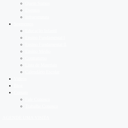
Quem Somos
Eventos
Infraestrutura
Segmentos
Educação Infantil
Ensino Fundamental I
Ensino Fundamental II
Ensino Médio
Contraturno
Lista de Materiais
Calendário Escolar
Vídeos
Blog
Contato
Fale Conosco
Trabalhe Conosco
AGENDE UMA VISITA