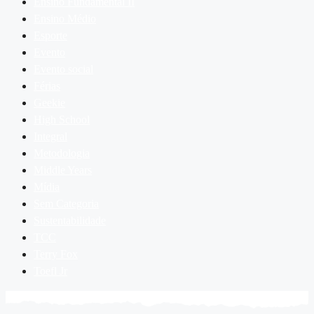
Ensino Fundamental II
Ensino Médio
Esporte
Evento
Evento social
Férias
Geekie
High School
Integral
Metodologia
Middle Years
Mídia
Sem Categoria
Sustentabilidade
TCC
Terry Fox
Toefl Jr