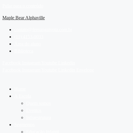
Pular para o conteúdo
Maple Bear Alphaville
contato@fernaogaivota.com.br
(11) 4153-0033
Área do aluno
Biblioteca
Facebook
Instagram
Youtube
Linkedin
Facebook
Instagram
Youtube
Linkedin
Envelope
Home
A Escola
Quem somos
Eventos
Infraestrutura
Segmentos
Educação Infantil