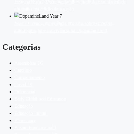
Festa na Roça 2026 reúne famílias, tradição e solidariedade
em mais uma edição de sucesso
Year 7 vivencia experiência imersiva sobre emoções,
autorregulação e convivência na Dopamine Land
Categorias
Assembleia FG
Cardápio
Comportamento
Covid-19
Diferencial
Early Childhood Education
Educação
Educação Infantil
Elementary
Ensino Fundamental I