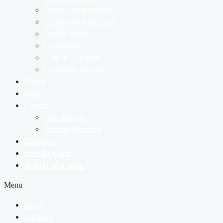
Ensino Fundamental I
Ensino Fundamental II
Ensino Médio
Contraturno
Lista de Materiais
Calendário Escolar
Vídeos
Blog
Contato
Fale conosco
Trabalhe Conosco
Biblioteca
Área do Aluno
Agende uma visita
Menu
Início
A Escola