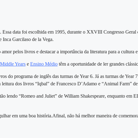
 Essa data foi escolhida em 1995, durante o XXVIII Congresso Geral d
 Inca Garcilaso de la Vega.
amor pelos livros e destacar a importância da literatura para a cultura 
Middle Years
e
Ensino Médio
têm a oportunidade de ler grandes clássi
s do programa de inglês das turmas de Year 6. Já as turmas de Year 7, 
 a leitura dos livros “Iqbal” de Francesco D’Adamo e “Animal Farm” d
ão lendo “Romeo and Juliet” de William Shakespeare, enquanto em ELA 
gulhar em uma boa história.Afinal, não há melhor maneira de comemora