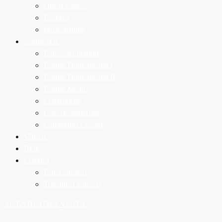
Quem Somos
Eventos
Infraestrutura
Segmentos
Educação Infantil
Ensino Fundamental I
Ensino Fundamental II
Ensino Médio
Contraturno
Lista de Materiais
Calendário Escolar
Vídeos
Blog
Contato
Fale Conosco
Trabalhe Conosco
AGENDE UMA VISITA