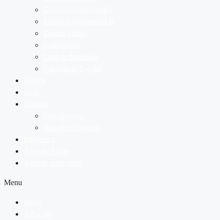
Ensino Fundamental I
Ensino Fundamental II
Ensino Médio
Contraturno
Lista de Materiais
Calendário Escolar
Vídeos
Blog
Contato
Fale conosco
Trabalhe Conosco
Biblioteca
Área do Aluno
Agende uma visita
Menu
Início
A Escola