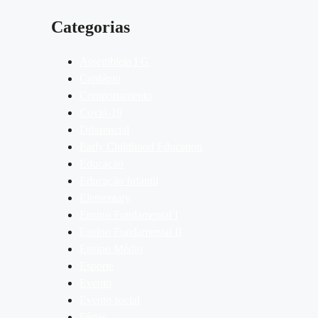
Categorias
Assembleia FG
Cardápio
Comportamento
Covid-19
Diferencial
Early Childhood Education
Educação
Educação Infantil
Elementary
Ensino Fundamental I
Ensino Fundamental II
Ensino Médio
Esporte
Evento
Evento social
Férias