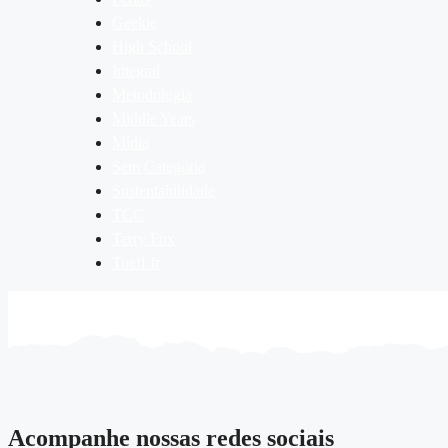
Geekie
High School
Integral
Metodologia
Middle Years
Mídia
Sem Categoria
Sustentabilidade
TCC
Terry Fox
Toefl Jr
Acompanhe nossas redes sociais