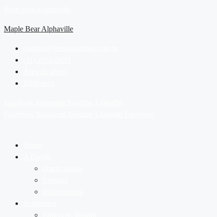
Pular para o conteúdo
Maple Bear Alphaville
contato@fernaogaivota.com.br
(11) 4153-0033
Área do aluno
Biblioteca
Facebook
Instagram
Youtube
Linkedin
Facebook
Instagram
Youtube
Linkedin
Envelope
Home
A Escola
Quem somos
Eventos
Infraestrutura
Segmentos
Educação Infantil