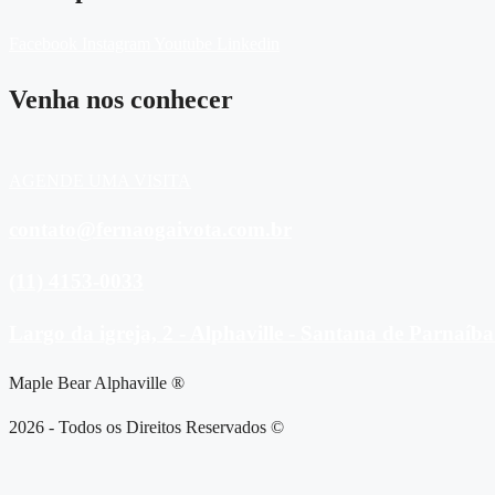
Facebook
Instagram
Youtube
Linkedin
Venha nos conhecer
AGENDE UMA VISITA
contato@fernaogaivota.com.br
(11) 4153-0033
Largo da igreja, 2 - Alphaville - Santana de Parnaíba
Maple Bear Alphaville ®
2026 - Todos os Direitos Reservados ©