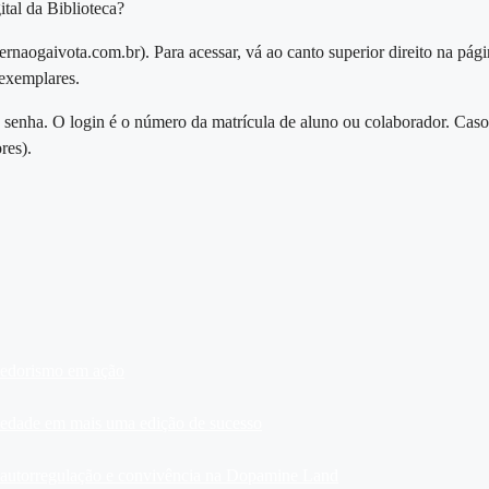
ital da Biblioteca?
//fernaogaivota.com.br). Para acessar, vá ao canto superior direito na pá
 exemplares.
uma senha. O login é o número da matrícula de aluno ou colaborador. Ca
res).
dedorismo em ação
ariedade em mais uma edição de sucesso
, autorregulação e convivência na Dopamine Land