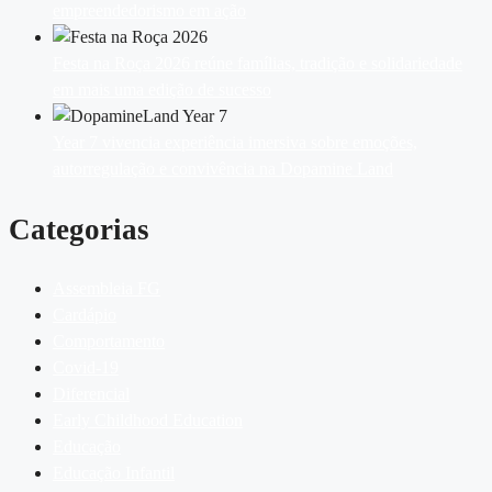
empreendedorismo em ação
Festa na Roça 2026 reúne famílias, tradição e solidariedade
em mais uma edição de sucesso
Year 7 vivencia experiência imersiva sobre emoções,
autorregulação e convivência na Dopamine Land
Categorias
Assembleia FG
Cardápio
Comportamento
Covid-19
Diferencial
Early Childhood Education
Educação
Educação Infantil