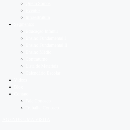
Quem Somos
Eventos
Infraestrutura
Segmentos
Educação Infantil
Ensino Fundamental I
Ensino Fundamental II
Ensino Médio
Contraturno
Lista de Materiais
Calendário Escolar
Vídeos
Blog
Contato
Fale Conosco
Trabalhe Conosco
AGENDE UMA VISITA