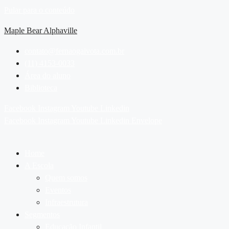
Pular para o conteúdo
Maple Bear Alphaville
contato@fernaogaivota.com.br
(11) 4153-0033
Área do aluno
Biblioteca
Facebook
Instagram
Youtube
Linkedin
Facebook
Instagram
Youtube
Linkedin
Envelope
Home
A Escola
Quem somos
Eventos
Infraestrutura
Segmentos
Educação Infantil