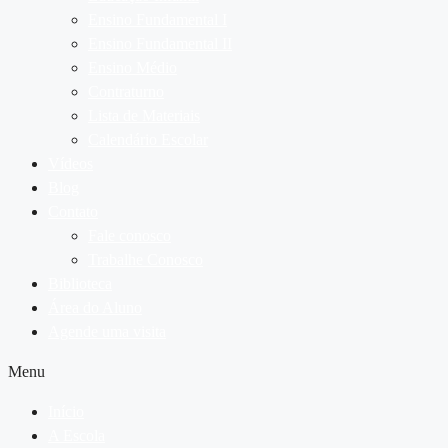
Ensino Fundamental I
Ensino Fundamental II
Ensino Médio
Contraturno
Lista de Materiais
Calendário Escolar
Vídeos
Blog
Contato
Fale conosco
Trabalhe Conosco
Biblioteca
Área do Aluno
Agende uma visita
Menu
Início
A Escola