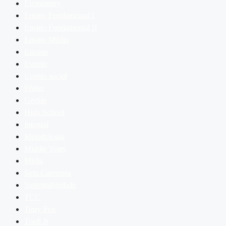
Elementary
Ensino Fundamental I
Ensino Fundamental II
Ensino Médio
Esporte
Evento
Evento social
Férias
Geekie
High School
Integral
Metodologia
Middle Years
Mídia
Sem Categoria
Sustentabilidade
TCC
Terry Fox
Toefl Jr