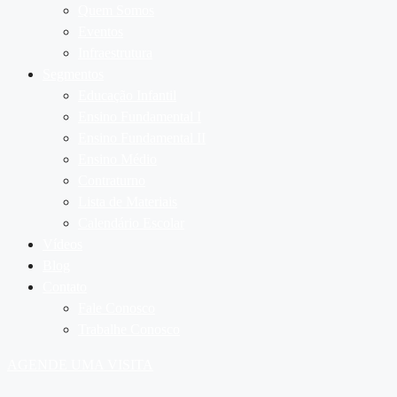
Quem Somos
Eventos
Infraestrutura
Segmentos
Educação Infantil
Ensino Fundamental I
Ensino Fundamental II
Ensino Médio
Contraturno
Lista de Materiais
Calendário Escolar
Vídeos
Blog
Contato
Fale Conosco
Trabalhe Conosco
AGENDE UMA VISITA