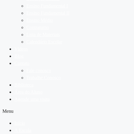
Ensino Fundamental I
Ensino Fundamental II
Ensino Médio
Contraturno
Lista de Materiais
Calendário Escolar
Vídeos
Blog
Contato
Fale conosco
Trabalhe Conosco
Biblioteca
Área do Aluno
Agende uma visita
Menu
Início
A Escola