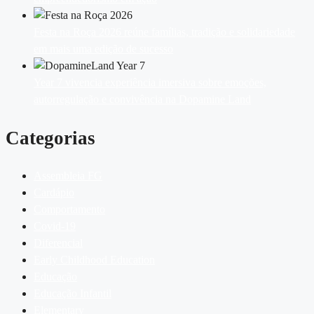
Festa na Roça 2026 reúne famílias, tradição e solidariedade
em mais uma edição de sucesso
Year 7 vivencia experiência imersiva sobre emoções,
autorregulação e convivência na Dopamine Land
Categorias
Assembleia FG
Cardápio
Comportamento
Covid-19
Diferencial
Early Childhood Education
Educação
Educação Infantil
Elementary