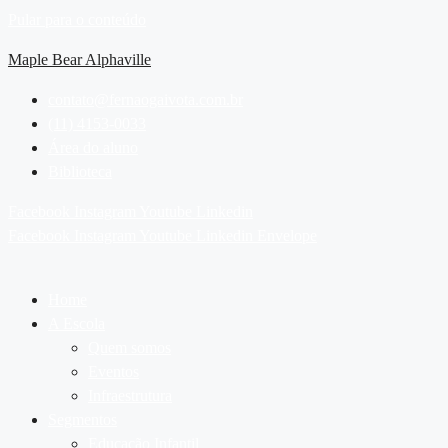
Pular para o conteúdo
Maple Bear Alphaville
contato@fernaogaivota.com.br
(11) 4153-0033
Área do aluno
Biblioteca
Facebook
Instagram
Youtube
Linkedin
Facebook
Instagram
Youtube
Linkedin
Envelope
Home
A Escola
Quem somos
Eventos
Infraestrutura
Segmentos
Educação Infantil