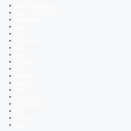
Ensino Fundamental I
Ensino Fundamental II
Ensino Médio
Esporte
Evento
Evento social
Férias
Geekie
High School
Integral
Metodologia
Middle Years
Mídia
Sem Categoria
Sustentabilidade
TCC
Terry Fox
Toefl Jr