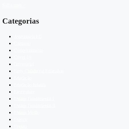
Saiba mais >
Categorias
Assembleia FG
Cardápio
Comportamento
Covid-19
Diferencial
Early Childhood Education
Educação
Educação Infantil
Elementary
Ensino Fundamental I
Ensino Fundamental II
Ensino Médio
Esporte
Evento