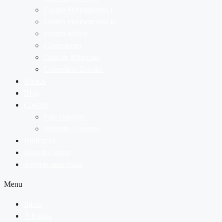
Ensino Fundamental I
Ensino Fundamental II
Ensino Médio
Contraturno
Lista de Materiais
Calendário Escolar
Vídeos
Blog
Contato
Fale conosco
Trabalhe Conosco
Biblioteca
Área do Aluno
Agende uma visita
Menu
Início
A Escola