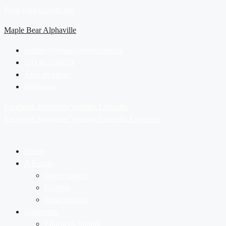
Pular para o conteúdo
Maple Bear Alphaville
contato@fernaogaivota.com.br
(11) 4153-0033
Área do aluno
Biblioteca
Facebook
Instagram
Youtube
Linkedin
Facebook
Instagram
Youtube
Linkedin
Envelope
Home
A Escola
Quem somos
Eventos
Infraestrutura
Segmentos
Educação Infantil