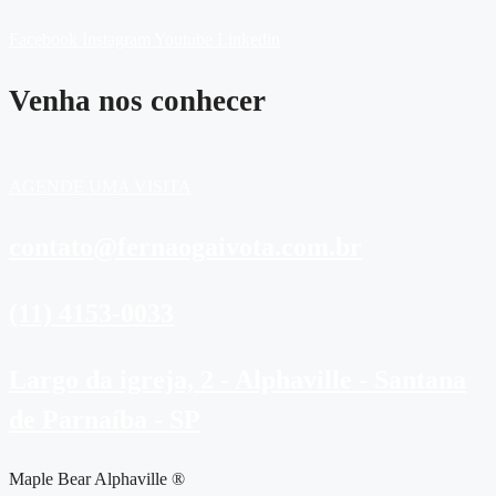
Facebook
Instagram
Youtube
Linkedin
Venha nos conhecer
AGENDE UMA VISITA
contato@fernaogaivota.com.br
(11) 4153-0033
Largo da igreja, 2 - Alphaville - Santana
de Parnaíba - SP
Maple Bear Alphaville ®