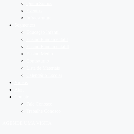
Quem Somos
Eventos
Infraestrutura
Segmentos
Educação Infantil
Ensino Fundamental I
Ensino Fundamental II
Ensino Médio
Contraturno
Lista de Materiais
Calendário Escolar
Vídeos
Blog
Contato
Fale Conosco
Trabalhe Conosco
AGENDE UMA VISITA