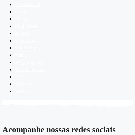
Evento social
Férias
Geekie
High School
Integral
Metodologia
Middle Years
Mídia
Sem Categoria
Sustentabilidade
TCC
Terry Fox
Toefl Jr
Acompanhe nossas redes sociais