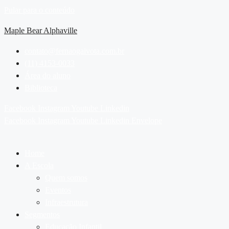
Pular para o conteúdo
Maple Bear Alphaville
contato@fernaogaivota.com.br
(11) 4153-0033
Área do aluno
Biblioteca
Facebook
Instagram
Youtube
Linkedin
Facebook
Instagram
Youtube
Linkedin
Envelope
Home
A Escola
Quem somos
Eventos
Infraestrutura
Segmentos
Educação Infantil