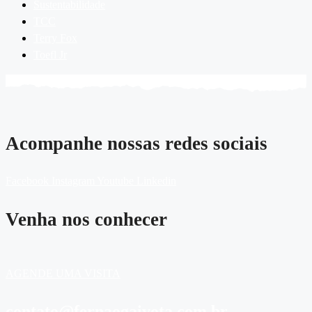
Sustentabilidade
TCC
Terry Fox
Toefl Jr
Acompanhe nossas redes sociais
Facebook
Instagram
Youtube
Linkedin
Venha nos conhecer
AGENDE UMA VISITA
contato@fernaogaivota.com.br