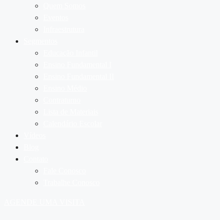
Quem Somos
Eventos
Infraestrutura
Segmentos
Educação Infantil
Ensino Fundamental I
Ensino Fundamental II
Ensino Médio
Contraturno
Lista de Materiais
Calendário Escolar
Vídeos
Blog
Contato
Fale Conosco
Trabalhe Conosco
AGENDE UMA VISITA