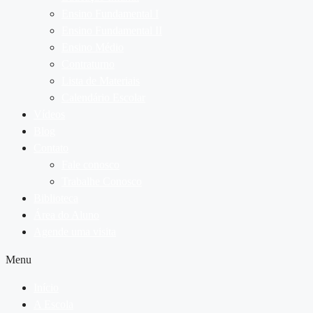
Ensino Fundamental I
Ensino Fundamental II
Ensino Médio
Contraturno
Lista de Materiais
Calendário Escolar
Vídeos
Blog
Contato
Fale conosco
Trabalhe Conosco
Biblioteca
Área do Aluno
Agende uma visita
Menu
Início
A Escola