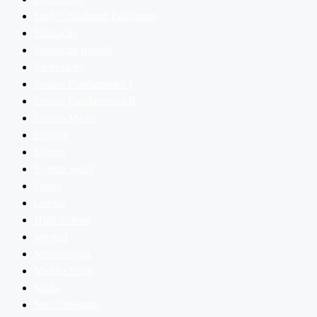
Early Childhood Education
Educação
Educação Infantil
Elementary
Ensino Fundamental I
Ensino Fundamental II
Ensino Médio
Esporte
Evento
Evento social
Férias
Geekie
High School
Integral
Metodologia
Middle Years
Mídia
Sem Categoria